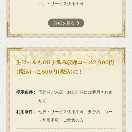
い。・サービス併用不可
詳細を見る
生ビールもOK♪飲み放題コース2,900円
(税込)→2,500円(税込)に！
この店舗情報をシェアする
クーポン | 関内 個室 隠れ家ダイニング AMAZON CLUB ア
提示条件
予約時ご来店、お会計時には適用されま
マゾンクラブ
せん
神奈川県横浜市中区万代町２-4-1 東カンパークサイド201
https://amazonclub.owst.jp/coupons
利用条件
他券・サービス併用不可、要予約、コー
ス利用不可、ご飲食の方
お店情報をコピー